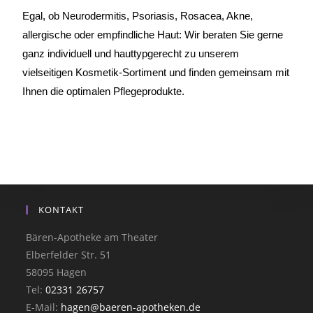
Egal, ob Neurodermitis, Psoriasis, Rosacea, Akne,
allergische oder empfindliche Haut: Wir beraten Sie gerne
ganz individuell und hauttypgerecht zu unserem
vielseitigen Kosmetik-Sortiment und finden gemeinsam mit
Ihnen die optimalen Pflegeprodukte.
KONTAKT
Bären-Apotheke am Theater
Elberfelder Str. 51
58095 Hagen
Tel:
02331 26757
E-Mail:
hagen@baeren-apotheken.de